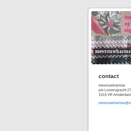
contact
mevrouwharmse
p/a Looiersgracht 2
1016 VR Amsterda
mevrouwharmse@xs4