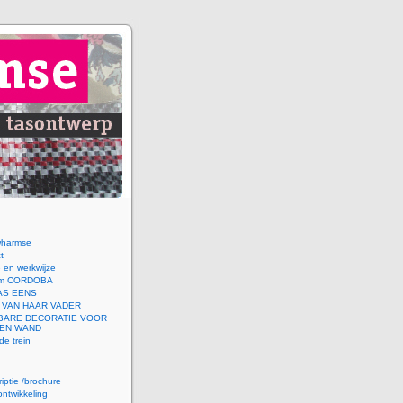
wharmse
t
e en werkwijze
orm CORDOBA
AS EENS
 VAN HAAR VADER
BARE DECORATIE VOOR
 EN WAND
de trein
riptie /brochure
ntwikkeling