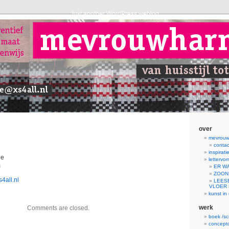
Just another WordPress weblog
over
mevrou
contac
inspirati
7e
letterv
m
ER W
ZOON
all.nl
LEES
VLOER
kunst in 
werk
Comments are closed.
boek /sc
concepto