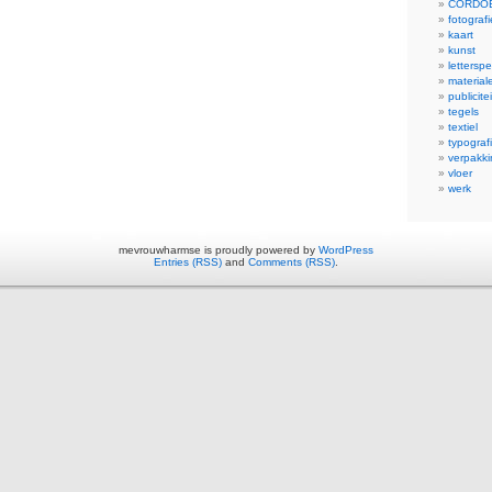
CORDOBA
fotografi
kaart
kunst
letterspe
material
publicitei
tegels
textiel
typograf
verpakki
vloer
werk
mevrouwharmse is proudly powered by
WordPress
Entries (RSS)
and
Comments (RSS)
.